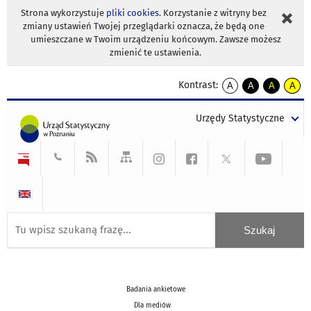
Strona wykorzystuje
pliki cookies
. Korzystanie z witryny bez
zmiany ustawień Twojej przeglądarki oznacza, że będą one
umieszczane w Twoim urządzeniu końcowym. Zawsze możesz
zmienić te ustawienia.
Kontrast:
A
A
A
A
kontrast
kontrast
kontrast
kontra
domyślny
biały
żółty
czarny
Urzędy Statystyczne
tekst
tekst
tekst
na
na
na
czarnym
czarnym
żółtym
Badania ankietowe
Dla mediów