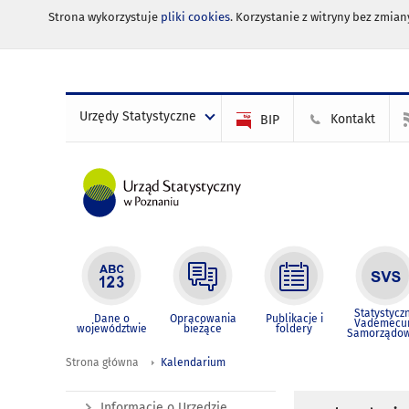
Strona wykorzystuje
pliki cookies
. Korzystanie z witryny bez zmi
Urzędy Statystyczne
Kontakt
BIP
Statystycz
Dane o
Opracowania
Publikacje i
Vademec
województwie
bieżące
foldery
Samorządo
Strona główna
Kalendarium
Informacje o Urzędzie