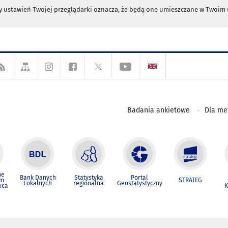
any ustawień Twojej przeglądarki oznacza, że będą one umieszczane w Twoi
Badania ankietowe
Dla m
ne
Bank Danych
Statystyka
Portal
um
STRATEG
Lokalnych
regionalna
Geostatystyczny
wca
K