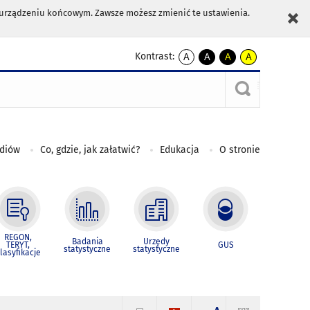
m urządzeniu końcowym. Zawsze możesz zmienić te ustawienia.
Kontrast:
A
A
A
A
kontrast
kontrast
kontrast
kontrast
domyślny
biały
żółty
czarny
tekst
tekst
tekst
na
na
na
czarnym
czarnym
żółtym
ediów
Co, gdzie, jak załatwić?
Edukacja
O stronie
REGON,
Badania
Urzędy
TERYT,
GUS
statystyczne
statystyczne
lasyfikacje