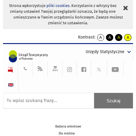
Strona wykorzystuje
pliki cookies
. Korzystanie z witryny bez
zmiany ustawień Twojej przeglądarki oznacza, że będą one
umieszczane w Twoim urządzeniu końcowym. Zawsze możesz
zmienić te ustawienia.
Kontrast:
A
A
A
A
kontrast
kontrast
kontrast
kontra
domyślny
biały
żółty
czarny
Urzędy Statystyczne
tekst
tekst
tekst
na
na
na
czarnym
czarnym
żółtym
Badania ankietowe
Dla mediów