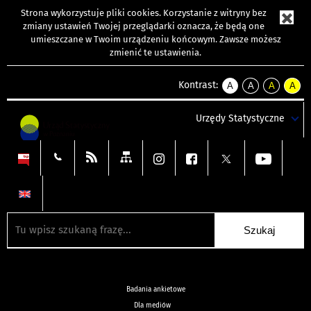
Strona wykorzystuje
pliki cookies
. Korzystanie z witryny bez
zmiany ustawień Twojej przeglądarki oznacza, że będą one
umieszczane w Twoim urządzeniu końcowym. Zawsze możesz
zmienić te ustawienia.
Kontrast:
A
A
A
A
kontrast
kontrast
kontrast
kontra
domyślny
biały
żółty
czarny
Urzędy Statystyczne
tekst
tekst
tekst
na
na
na
czarnym
czarnym
żółtym
Badania ankietowe
Dla mediów