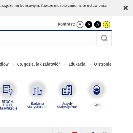
m urządzeniu końcowym. Zawsze możesz zmienić te ustawienia.
Kontrast:
A
A
A
A
kontrast
kontrast
kontrast
kontrast
domyślny
biały
żółty
czarny
tekst
tekst
tekst
na
na
na
czarnym
czarnym
żółtym
ediów
Co, gdzie, jak załatwić?
Edukacja
O stronie
REGON,
Badania
Urzędy
TERYT,
GUS
statystyczne
statystyczne
lasyfikacje