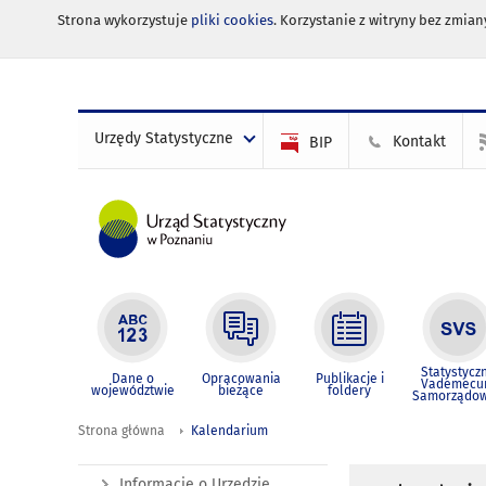
Strona wykorzystuje
pliki cookies
. Korzystanie z witryny bez zmi
Urzędy Statystyczne
Kontakt
BIP
Statystycz
Dane o
Opracowania
Publikacje i
Vademec
województwie
bieżące
foldery
Samorządo
Strona główna
Kalendarium
Informacje o Urzędzie