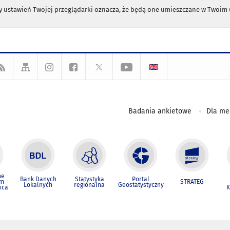
any ustawień Twojej przeglądarki oznacza, że będą one umieszczane w Twoi
Badania ankietowe
Dla m
ne
Bank Danych
Statystyka
Portal
um
STRATEG
Lokalnych
regionalna
Geostatystyczny
wca
K