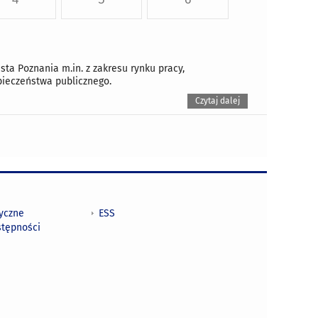
a Poznania m.in. z zakresu rynku pracy,
pieczeństwa publicznego.
Czytaj dalej
tyczne
ESS
stępności