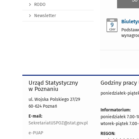
RODO
Newsletter
Biulety
9
czer
Podstawo
wynagrod
Urząd Statystyczny
Godziny pracy
w Poznaniu
poniedziałek-piątek
ul. Wojska Polskiego 27/29
60-624 Poznań
Informatorium:
E-mail:
poniedziałek 7.00-1
SekretariatUSPOZ@stat.gov.pl
wtorek-piątek 7.00-
e-PUAP
REGON: