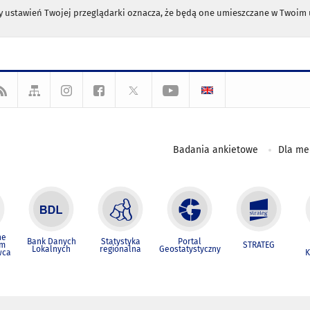
any ustawień Twojej przeglądarki oznacza, że będą one umieszczane w Twoi
Badania ankietowe
Dla m
ne
Bank Danych
Statystyka
Portal
um
STRATEG
Lokalnych
regionalna
Geostatystyczny
wca
K