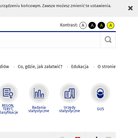
m urządzeniu końcowym. Zawsze możesz zmienić te ustawienia.
Kontrast:
A
A
A
A
kontrast
kontrast
kontrast
kontrast
domyślny
biały
żółty
czarny
tekst
tekst
tekst
na
na
na
czarnym
czarnym
żółtym
ediów
Co, gdzie, jak załatwić?
Edukacja
O stronie
REGON,
Badania
Urzędy
TERYT,
GUS
statystyczne
statystyczne
lasyfikacje