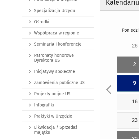
Kalendari
Specjalizacja Urzędu
Ośrodki
Poniedzi
Współpraca w regionie
Seminaria i konferencje
26
Patronaty honorowe
Dyrektora US
2
Inicjatywy społeczne
Zamówienia publiczne US
9
Projekty unijne US
16
Infografiki
Praktyki w Urzędzie
23
Likwidacja / Sprzedaż
majątku
30