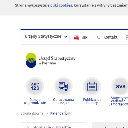
Strona wykorzystuje
pliki cookies
. Korzystanie z witryny bez zmi
Urzędy Statystyczne
Kontakt
BIP
Statystycz
Dane o
Opracowania
Publikacje i
Vademec
województwie
bieżące
foldery
Samorządo
Strona główna
Kalendarium
Informacje o Urzędzie