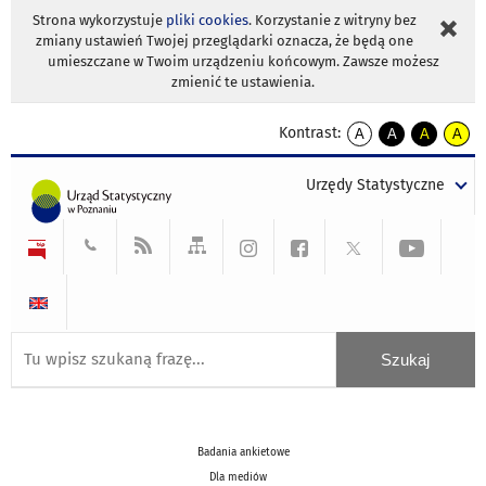
Strona wykorzystuje
pliki cookies
. Korzystanie z witryny bez
zmiany ustawień Twojej przeglądarki oznacza, że będą one
umieszczane w Twoim urządzeniu końcowym. Zawsze możesz
zmienić te ustawienia.
Kontrast:
A
A
A
A
kontrast
kontrast
kontrast
kontra
domyślny
biały
żółty
czarny
Urzędy Statystyczne
tekst
tekst
tekst
na
na
na
czarnym
czarnym
żółtym
Badania ankietowe
Dla mediów