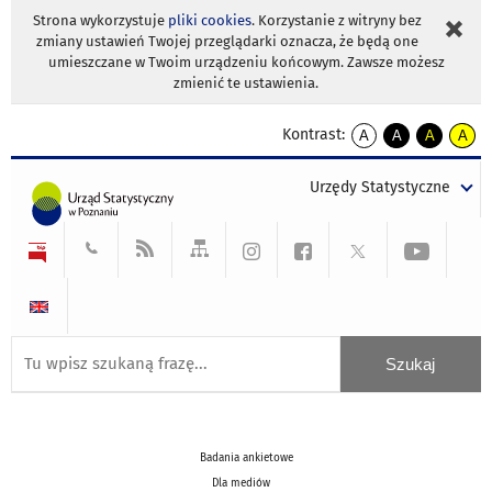
Strona wykorzystuje
pliki cookies
. Korzystanie z witryny bez
zmiany ustawień Twojej przeglądarki oznacza, że będą one
umieszczane w Twoim urządzeniu końcowym. Zawsze możesz
zmienić te ustawienia.
Kontrast:
A
A
A
A
kontrast
kontrast
kontrast
kontra
domyślny
biały
żółty
czarny
Urzędy Statystyczne
tekst
tekst
tekst
na
na
na
czarnym
czarnym
żółtym
Badania ankietowe
Dla mediów