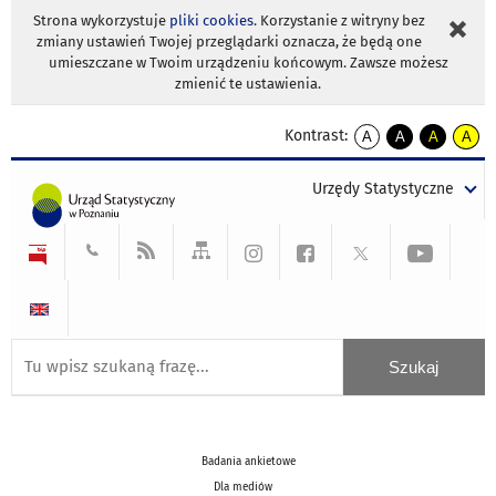
Strona wykorzystuje
pliki cookies
. Korzystanie z witryny bez
zmiany ustawień Twojej przeglądarki oznacza, że będą one
umieszczane w Twoim urządzeniu końcowym. Zawsze możesz
zmienić te ustawienia.
Kontrast:
A
A
A
A
kontrast
kontrast
kontrast
kontra
domyślny
biały
żółty
czarny
Urzędy Statystyczne
tekst
tekst
tekst
na
na
na
czarnym
czarnym
żółtym
Badania ankietowe
Dla mediów