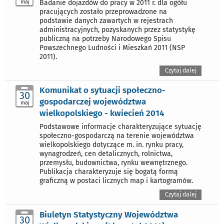
maj
Badanie dojazdów do pracy w 2011 r. dla ogółu
pracujących zostało przeprowadzone na
podstawie danych zawartych w rejestrach
administracyjnych, pozyskanych przez statystykę
publiczną na potrzeby Narodowego Spisu
Powszechnego Ludności i Mieszkań 2011 (NSP
2011).
Czytaj dalej
Komunikat o sytuacji społeczno-
30
gospodarczej województwa
maj
wielkopolskiego - kwiecień 2014
Podstawowe informacje charakteryzujące sytuację
społeczno-gospodarczą na terenie województwa
wielkopolskiego dotyczące m. in. rynku pracy,
wynagrodzeń, cen detalicznych, rolnictwa,
przemysłu, budownictwa, rynku wewnętrznego.
Publikacja charakteryzuje się bogatą formą
graficzną w postaci licznych map i kartogramów.
Czytaj dalej
Biuletyn Statystyczny Województwa
30