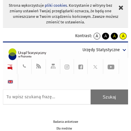
Strona wykorzystuje
pliki cookies
. Korzystanie z witryny bez
zmiany ustawień Twojej przeglądarki oznacza, że będą one
umieszczane w Twoim urządzeniu końcowym. Zawsze możesz
zmienić te ustawienia.
Kontrast:
A
A
A
A
kontrast
kontrast
kontrast
kontra
domyślny
biały
żółty
czarny
Urzędy Statystyczne
tekst
tekst
tekst
na
na
na
czarnym
czarnym
żółtym
Badania ankietowe
Dla mediów