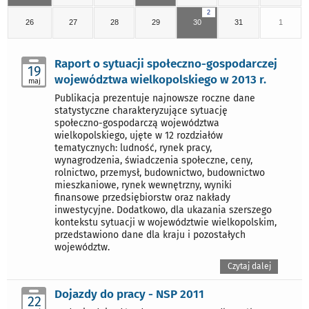
2
26
27
28
29
30
31
1
Raport o sytuacji społeczno-gospodarczej
19
województwa wielkopolskiego w 2013 r.
maj
Publikacja prezentuje najnowsze roczne dane
statystyczne charakteryzujące sytuację
społeczno-gospodarczą województwa
wielkopolskiego, ujęte w 12 rozdziałów
tematycznych: ludność, rynek pracy,
wynagrodzenia, świadczenia społeczne, ceny,
rolnictwo, przemysł, budownictwo, budownictwo
mieszkaniowe, rynek wewnętrzny, wyniki
finansowe przedsiębiorstw oraz nakłady
inwestycyjne. Dodatkowo, dla ukazania szerszego
kontekstu sytuacji w województwie wielkopolskim,
przedstawiono dane dla kraju i pozostałych
województw.
Czytaj dalej
Dojazdy do pracy - NSP 2011
22