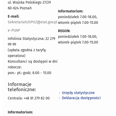
ul. Wojska Polskiego 27/29
60-624 Poznań
Informatorium:
E-mail:
poniedziałek 7.00-18.00,
SekretariatUSPOZ@stat.gov.pl
wtorek-piątek 7.00-15.00
e-PUAP
REGON:
poniedziałek 7.00-18.00,
Infolinia Statystyczna: 22 279
wtorek-piątek 7.00-15.00
99 99
(opłata zgodna z taryfą
operatora)
Konsultanci są dostępni w dni
robocze:
pon.- pt.: godz. 8.00 - 15.00
Informacje
telefoniczne:
Urzędy statystyczne
Deklaracja dostępności
Centrala: +48 61 279 82 00
Informatorium: