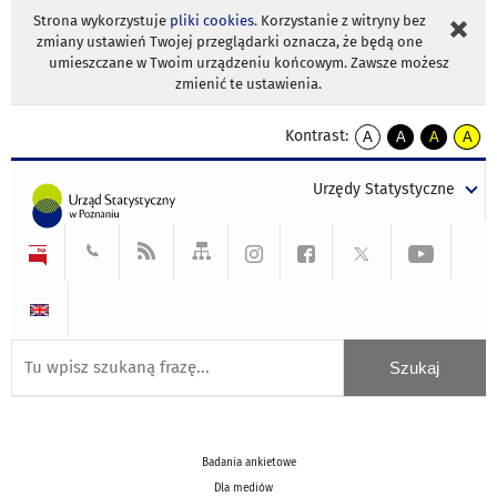
Strona wykorzystuje
pliki cookies
. Korzystanie z witryny bez
zmiany ustawień Twojej przeglądarki oznacza, że będą one
umieszczane w Twoim urządzeniu końcowym. Zawsze możesz
zmienić te ustawienia.
Kontrast:
A
A
A
A
kontrast
kontrast
kontrast
kontra
domyślny
biały
żółty
czarny
Urzędy Statystyczne
tekst
tekst
tekst
na
na
na
czarnym
czarnym
żółtym
Badania ankietowe
Dla mediów