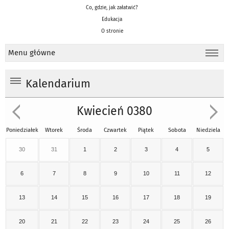
Co, gdzie, jak załatwić?
Edukacja
O stronie
Menu główne
Kalendarium
Kwiecień 0380
Poniedziałek
Wtorek
Środa
Czwartek
Piątek
Sobota
Niedziela
30
31
1
2
3
4
5
6
7
8
9
10
11
12
13
14
15
16
17
18
19
20
21
22
23
24
25
26