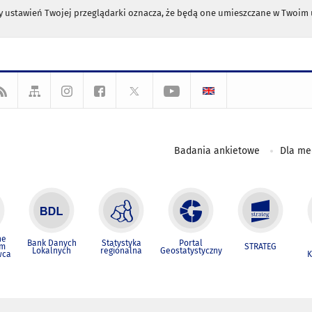
any ustawień Twojej przeglądarki oznacza, że będą one umieszczane w Twoi
Badania ankietowe
Dla m
ne
Bank Danych
Statystyka
Portal
um
STRATEG
Lokalnych
regionalna
Geostatystyczny
wca
K