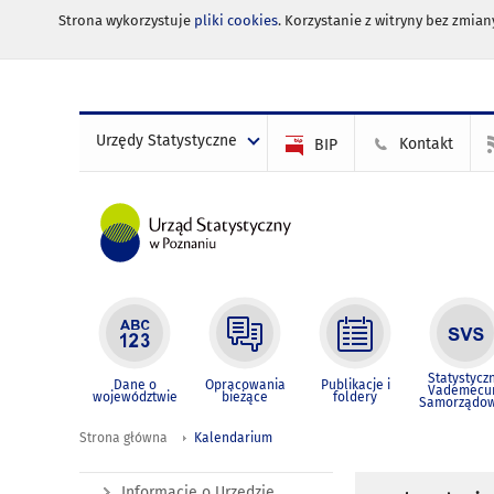
Strona wykorzystuje
pliki cookies
. Korzystanie z witryny bez zmi
Urzędy Statystyczne
Kontakt
BIP
Statystycz
Dane o
Opracowania
Publikacje i
Vademec
województwie
bieżące
foldery
Samorządo
Strona główna
Kalendarium
Informacje o Urzędzie