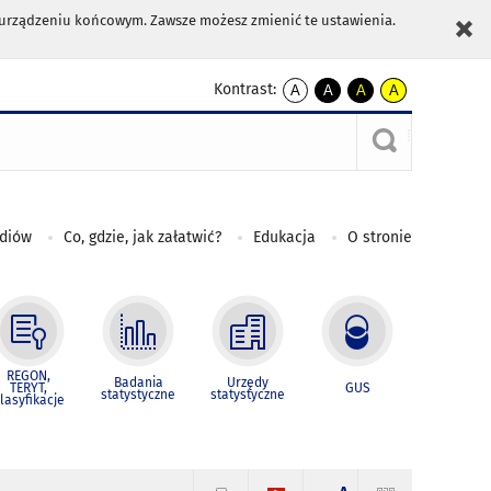
m urządzeniu końcowym. Zawsze możesz zmienić te ustawienia.
Kontrast:
A
A
A
A
kontrast
kontrast
kontrast
kontrast
domyślny
biały
żółty
czarny
tekst
tekst
tekst
na
na
na
czarnym
czarnym
żółtym
ediów
Co, gdzie, jak załatwić?
Edukacja
O stronie
REGON,
Badania
Urzędy
TERYT,
GUS
statystyczne
statystyczne
lasyfikacje