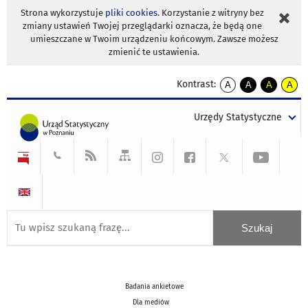
Strona wykorzystuje
pliki cookies
. Korzystanie z witryny bez
zmiany ustawień Twojej przeglądarki oznacza, że będą one
umieszczane w Twoim urządzeniu końcowym. Zawsze możesz
zmienić te ustawienia.
Kontrast:
A
A
A
A
kontrast
kontrast
kontrast
kontra
domyślny
biały
żółty
czarny
Urzędy Statystyczne
tekst
tekst
tekst
na
na
na
czarnym
czarnym
żółtym
Badania ankietowe
Dla mediów