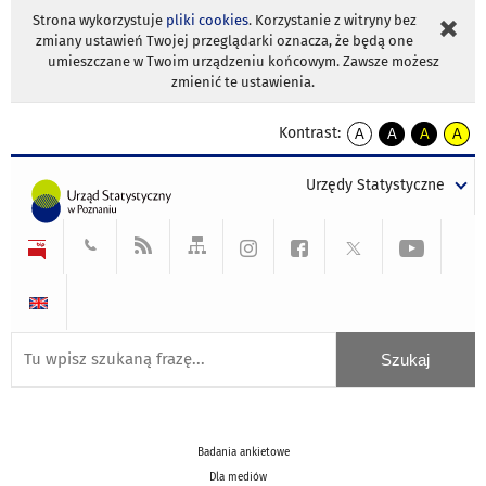
Strona wykorzystuje
pliki cookies
. Korzystanie z witryny bez
zmiany ustawień Twojej przeglądarki oznacza, że będą one
umieszczane w Twoim urządzeniu końcowym. Zawsze możesz
zmienić te ustawienia.
Kontrast:
A
A
A
A
kontrast
kontrast
kontrast
kontra
domyślny
biały
żółty
czarny
Urzędy Statystyczne
tekst
tekst
tekst
na
na
na
czarnym
czarnym
żółtym
Badania ankietowe
Dla mediów