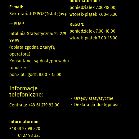
Informatorium:
E-mail:
poniedziałek 7.00-18.00,
SekretariatUSPOZ@stat.gov.pl
wtorek-piątek 7.00-15.00
e-PUAP
REGON:
poniedziałek 7.00-18.00,
Infolinia Statystyczna: 22 279
wtorek-piątek 7.00-15.00
99 99
(opłata zgodna z taryfą
operatora)
Konsultanci są dostępni w dni
robocze:
pon.- pt.: godz. 8.00 - 15.00
Informacje
telefoniczne:
Urzędy statystyczne
Deklaracja dostępności
Centrala: +48 61 279 82 00
Informatorium:
+48 61 27 98 320
61 27 98 323