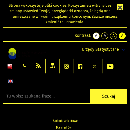
Strona wykorzystuje
pliki cookies
. Korzystanie z witryny bez
zmiany ustawień Twojej przeglądarki oznacza, że będą one
umieszczane w Twoim urządzeniu końcowym. Zawsze możesz
zmienić te ustawienia.
Kontrast:
A
A
A
A
kontrast
kontrast
kontrast
kontra
domyślny
biały
żółty
czarny
Urzędy Statystyczne
tekst
tekst
tekst
na
na
na
czarnym
czarnym
żółtym
Badania ankietowe
Dla mediów