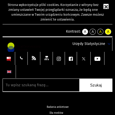
Strona wykorzystuje
pliki cookies
. Korzystanie z witryny bez
zmiany ustawień Twojej przeglądarki oznacza, że będą one
umieszczane w Twoim urządzeniu końcowym. Zawsze możesz
zmienić te ustawienia.
Kontrast:
A
A
A
A
kontrast
kontrast
kontrast
kontra
domyślny
biały
żółty
czarny
Urzędy Statystyczne
tekst
tekst
tekst
na
na
na
czarnym
czarnym
żółtym
Badania ankietowe
Dla mediów