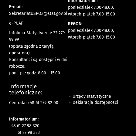
Informatorium:
E-mail:
poniedziałek 7.00-18.00,
SekretariatUSPOZ@stat.gov.pl
wtorek-piątek 7.00-15.00
e-PUAP
REGON:
poniedziałek 7.00-18.00,
Infolinia Statystyczna: 22 279
wtorek-piątek 7.00-15.00
99 99
(opłata zgodna z taryfą
operatora)
Konsultanci są dostępni w dni
robocze:
pon.- pt.: godz. 8.00 - 15.00
Informacje
telefoniczne:
Urzędy statystyczne
Deklaracja dostępności
Centrala: +48 61 279 82 00
Informatorium:
+48 61 27 98 320
61 27 98 323