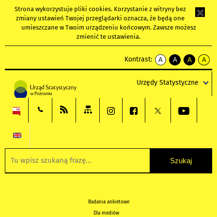
Strona wykorzystuje
pliki cookies
. Korzystanie z witryny bez
zmiany ustawień Twojej przeglądarki oznacza, że będą one
umieszczane w Twoim urządzeniu końcowym. Zawsze możesz
zmienić te ustawienia.
Kontrast:
A
A
A
A
kontrast
kontrast
kontrast
kontra
domyślny
biały
żółty
czarny
Urzędy Statystyczne
tekst
tekst
tekst
na
na
na
czarnym
czarnym
żółtym
Badania ankietowe
Dla mediów