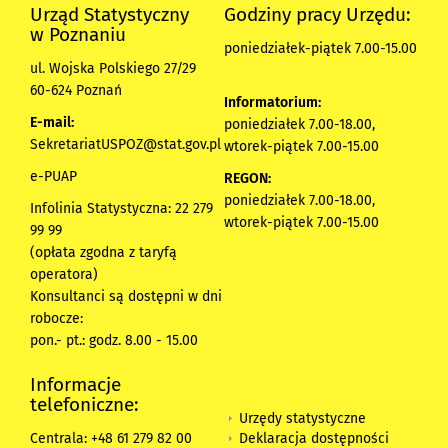
Urząd Statystyczny
Godziny pracy Urzędu:
w Poznaniu
poniedziałek-piątek 7.00-15.00
ul. Wojska Polskiego 27/29
60-624 Poznań
Informatorium:
E-mail:
poniedziałek 7.00-18.00,
SekretariatUSPOZ@stat.gov.pl
wtorek-piątek 7.00-15.00
e-PUAP
REGON:
poniedziałek 7.00-18.00,
Infolinia Statystyczna: 22 279
wtorek-piątek 7.00-15.00
99 99
(opłata zgodna z taryfą
operatora)
Konsultanci są dostępni w dni
robocze:
pon.- pt.: godz. 8.00 - 15.00
Informacje
telefoniczne:
Urzędy statystyczne
Deklaracja dostępności
Centrala: +48 61 279 82 00