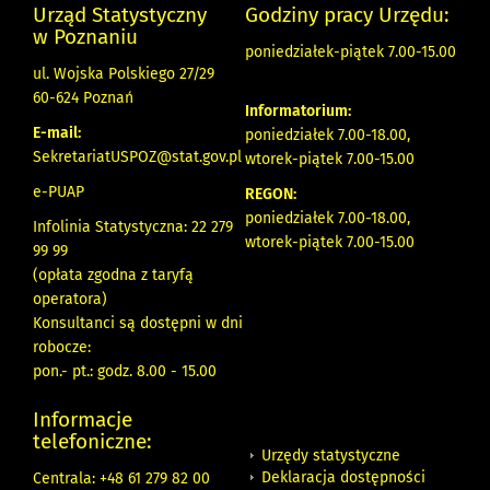
Urząd Statystyczny
Godziny pracy Urzędu:
w Poznaniu
poniedziałek-piątek 7.00-15.00
ul. Wojska Polskiego 27/29
60-624 Poznań
Informatorium:
E-mail:
poniedziałek 7.00-18.00,
SekretariatUSPOZ@stat.gov.pl
wtorek-piątek 7.00-15.00
e-PUAP
REGON:
poniedziałek 7.00-18.00,
Infolinia Statystyczna: 22 279
wtorek-piątek 7.00-15.00
99 99
(opłata zgodna z taryfą
operatora)
Konsultanci są dostępni w dni
robocze:
pon.- pt.: godz. 8.00 - 15.00
Informacje
telefoniczne:
Urzędy statystyczne
Deklaracja dostępności
Centrala: +48 61 279 82 00