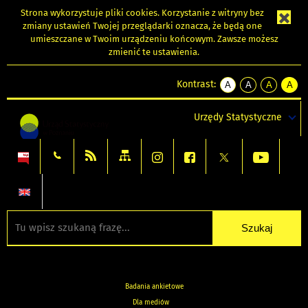
Strona wykorzystuje
pliki cookies
. Korzystanie z witryny bez
zmiany ustawień Twojej przeglądarki oznacza, że będą one
umieszczane w Twoim urządzeniu końcowym. Zawsze możesz
zmienić te ustawienia.
Kontrast:
A
A
A
A
kontrast
kontrast
kontrast
kontra
domyślny
biały
żółty
czarny
Urzędy Statystyczne
tekst
tekst
tekst
na
na
na
czarnym
czarnym
żółtym
Badania ankietowe
Dla mediów