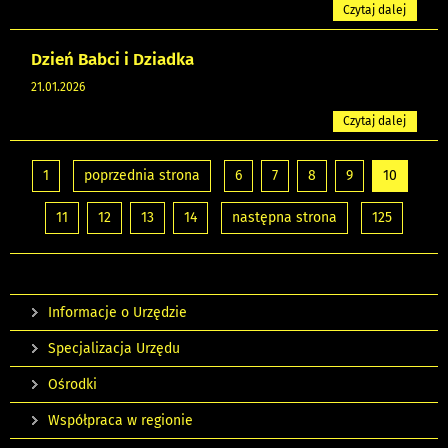
Czytaj dalej
Dzień Babci i Dziadka
21.01.2026
Czytaj dalej
1
poprzednia strona
6
7
8
9
10
11
12
13
14
następna strona
125
Informacje o Urzędzie
Specjalizacja Urzędu
Ośrodki
Współpraca w regionie