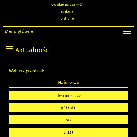
Co, gdzie, jak załatwić?
Edukacja
O stronie
Menu główne
Aktualności
Wybierz przedział:
Najnowsze
dwa miesiące
pół roku
rok
2 lata