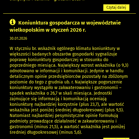
Czytaj dalej
Koniunktura gospodarcza w województwie
wielkopolskim w styczeń 2026 r.
30.01.2026
W styczniu br. wskaźnik ogólnego klimatu koniunktury w
większości badanych obszarów gospodarki sygnalizuje
poprawę koniunktury gospodarczej w stosunku do
poprzedniego miesiąca. Największy wzrost wskaźnika (o 9,3)
odnotowano w informacji i komunikacji. Jedynie w handlu
detalicznym opinie przedsiębiorców pozostały na zbliżonym
poziomie do tego z grudnia ub. r. Największe pogorszenie
koniunktury wystąpiło w zakwaterowaniu i gastronomii –
spadek wskaźnika o 26,7 w skali miesiąca. Jednostki
zajmujące się informacją i komunikacją oceniają
koniunkturę najbardziej korzystnie (plus 23,7), ale wartość
wskaźnika jest poniżej średniej długookresowej (plus 9,5).
Natomiast najbardziej pesymistyczne opinie formułują
podmioty prowadzące działalność w zakwaterowaniu i
gastronomii (minus 21,5), a wartość wskaźnika jest poniżej
średniej długookresowej (minus 5,6).