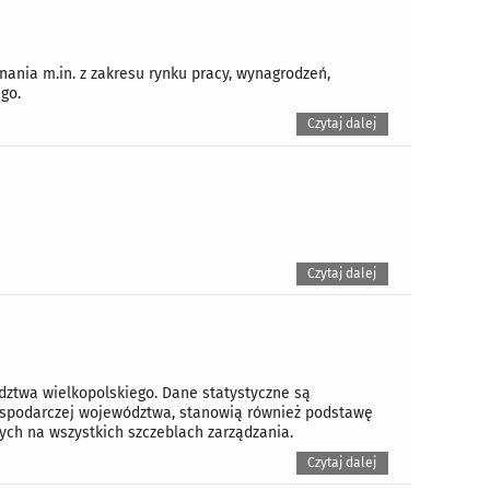
nia m.in. z zakresu rynku pracy, wynagrodzeń,
go.
Czytaj dalej
Czytaj dalej
dztwa wielkopolskiego. Dane statystyczne są
gospodarczej województwa, stanowią również podstawę
ych na wszystkich szczeblach zarządzania.
Czytaj dalej