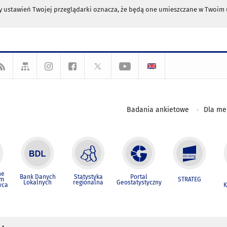
any ustawień Twojej przeglądarki oznacza, że będą one umieszczane w Twoi
Badania ankietowe
Dla m
ne
Bank Danych
Statystyka
Portal
um
STRATEG
Lokalnych
regionalna
Geostatystyczny
wca
K