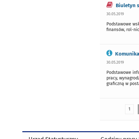
Biuletyn 
30.05.2019
Podstawowe wska
finansów, rol-ni
Komunikat
30.05.2019
Podstawowe info
pracy, wynagrod
graficzną w post
1