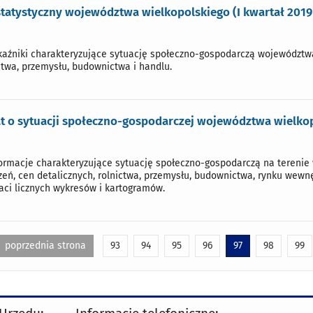
statystyczny województwa wielkopolskiego (I kwartał 2019 
źniki charakteryzujące sytuację społeczno-gospodarczą województwa, 
ctwa, przemysłu, budownictwa i handlu.
 o sytuacji społeczno-gospodarczej województwa wielkopo
rmacje charakteryzujące sytuację społeczno-gospodarczą na terenie 
zeń, cen detalicznych, rolnictwa, przemysłu, budownictwa, rynku wewnę
aci licznych wykresów i kartogramów.
poprzednia strona
93
94
95
96
97
98
99