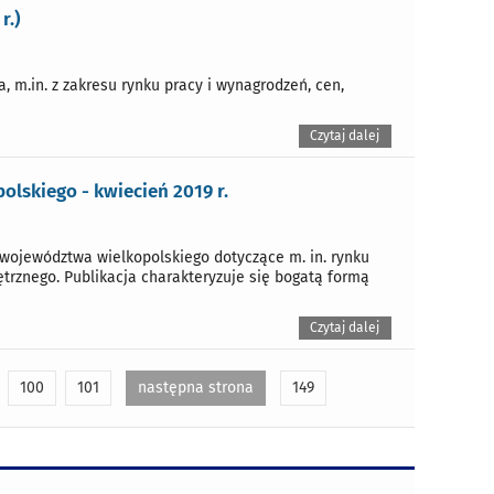
r.)
m.in. z zakresu rynku pracy i wynagrodzeń, cen,
Czytaj dalej
lskiego - kwiecień 2019 r.
województwa wielkopolskiego dotyczące m. in. rynku
trznego. Publikacja charakteryzuje się bogatą formą
Czytaj dalej
100
101
następna strona
149