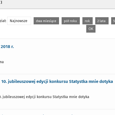
i
iał:
Najnowsze
dwa miesiące
pół roku
rok
2 lata
5
2018 r.
jna
pu 10. jubileuszowej edycji konkursu Statystka mnie dotyka
10. jubileuszowej edycji konkursu Statystka mnie dotyka