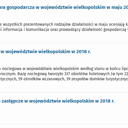
ra gospodarcza w województwie wielkopolskim w maju 20
ze wszystkich prezentowanych rodzajów działalności w maju oceniają k
ji informacja i komunikacja oraz prowadzący działalność gospodarczą 
 w województwie wielkopolskim w 2018 r.
a noclegowa w województwie wielkopolskim według stanu w końcu lipca
orocznym. Bazę noclegową tworzyło 337 obiektów hotelowych (w tym 227
stycznych, 59 ośrodków wczasowych, 39 zespołów domków turystycznyc
o zastępcze w województwie wielkopolskim w 2018 r.