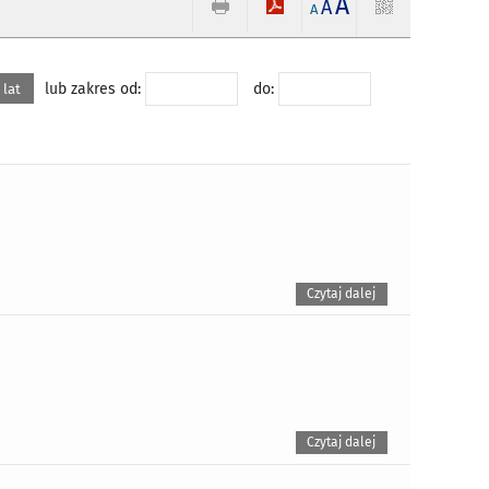
A
A
A
lub zakres od:
do:
 lat
Czytaj dalej
Czytaj dalej