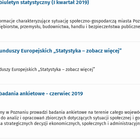
biuletyn statystyczny (I kwartał 2019)
rmacje charakteryzujące sytuację społeczno-gospodarczą miasta Pozna
iębiorstw, przemysłu, budownictwa, handlu i bezpieczeństwa publiczne
unduszy Europejskich „Statystyka – zobacz więcej”
duszy Europejskich „Statystyka – zobacz więcej”
badania ankietowe - czerwiec 2019
zny w Poznaniu prowadzi badania ankietowe na terenie całego wojewó
do analiz i opracowań zbiorczych dotyczących sytuacji społecznej i 
 strategicznych decyzji ekonomicznych, społecznych i administracyjn