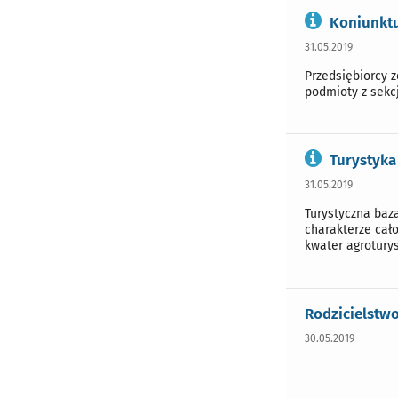
Koniunktu
31.05.2019
Przedsiębiorcy 
podmioty z sekc
Turystyka
31.05.2019
Turystyczna baz
charakterze cał
kwater agrotury
Rodzicielstw
30.05.2019