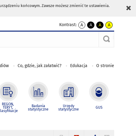
m urządzeniu końcowym. Zawsze możesz zmienić te ustawienia.
Kontrast:
A
A
A
A
kontrast
kontrast
kontrast
kontrast
domyślny
biały
żółty
czarny
tekst
tekst
tekst
na
na
na
czarnym
czarnym
żółtym
ediów
Co, gdzie, jak załatwić?
Edukacja
O stronie
REGON,
Badania
Urzędy
TERYT,
GUS
statystyczne
statystyczne
lasyfikacje