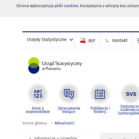
Strona wykorzystuje
pliki cookies
. Korzystanie z witryny bez zmi
Urzędy Statystyczne
Kontakt
BIP
Statystycz
Dane o
Opracowania
Publikacje i
Vademec
województwie
bieżące
foldery
Samorządo
Strona główna
Aktualności
Informacje o Urzędzie