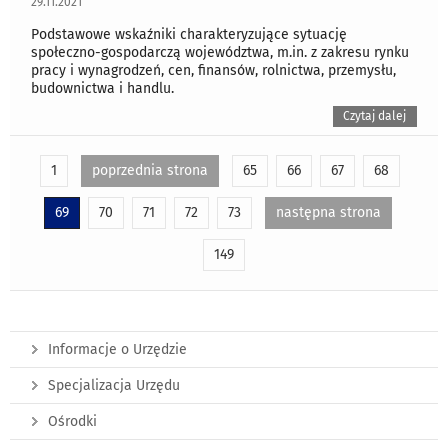
29.11.2021
Podstawowe wskaźniki charakteryzujące sytuację
społeczno-gospodarczą województwa, m.in. z zakresu rynku
pracy i wynagrodzeń, cen, finansów, rolnictwa, przemysłu,
budownictwa i handlu.
Czytaj dalej
1
poprzednia strona
65
66
67
68
69
70
71
72
73
następna strona
149
Informacje o Urzędzie
Specjalizacja Urzędu
Ośrodki