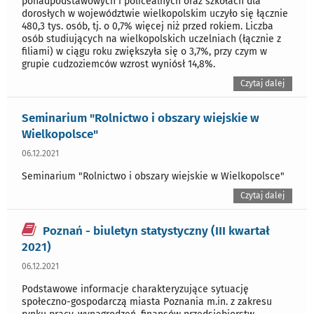
ponadpodstawowych i policealnych oraz szkołach dla
dorosłych w województwie wielkopolskim uczyło się łącznie
480,3 tys. osób, tj. o 0,7% więcej niż przed rokiem. Liczba
osób studiujących na wielkopolskich uczelniach (łącznie z
filiami) w ciągu roku zwiększyła się o 3,7%, przy czym w
grupie cudzoziemców wzrost wyniósł 14,8%.
Czytaj dalej
Seminarium "Rolnictwo i obszary wiejskie w
Wielkopolsce"
06.12.2021
Seminarium "Rolnictwo i obszary wiejskie w Wielkopolsce"
Czytaj dalej
Poznań - biuletyn statystyczny (III kwartał
2021)
06.12.2021
Podstawowe informacje charakteryzujące sytuację
społeczno-gospodarczą miasta Poznania m.in. z zakresu