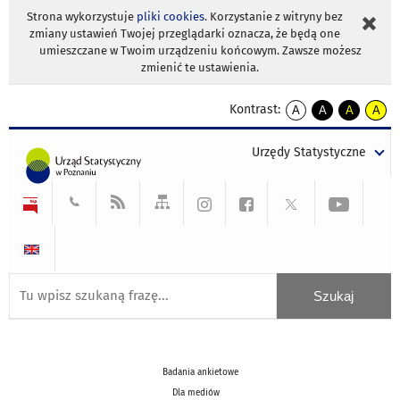
Strona wykorzystuje
pliki cookies
. Korzystanie z witryny bez
zmiany ustawień Twojej przeglądarki oznacza, że będą one
umieszczane w Twoim urządzeniu końcowym. Zawsze możesz
zmienić te ustawienia.
Kontrast:
A
A
A
A
kontrast
kontrast
kontrast
kontra
domyślny
biały
żółty
czarny
Urzędy Statystyczne
tekst
tekst
tekst
na
na
na
czarnym
czarnym
żółtym
Badania ankietowe
Dla mediów