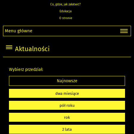
Co, gdzie, jak załatwić?
Edukacja
O stronie
Menu główne
Aktualności
Wybierz przedział:
Najnowsze
dwa miesiące
pół roku
rok
2 lata