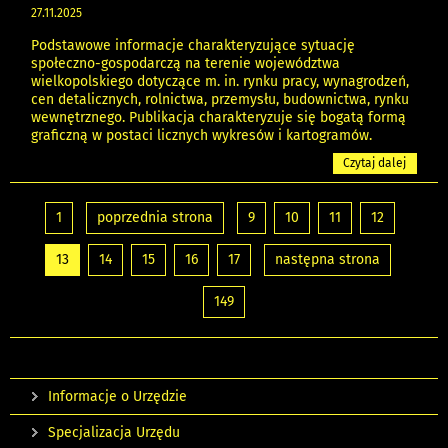
27.11.2025
Podstawowe informacje charakteryzujące sytuację
społeczno-gospodarczą na terenie województwa
wielkopolskiego dotyczące m. in. rynku pracy, wynagrodzeń,
cen detalicznych, rolnictwa, przemysłu, budownictwa, rynku
wewnętrznego. Publikacja charakteryzuje się bogatą formą
graficzną w postaci licznych wykresów i kartogramów.
Czytaj dalej
1
poprzednia strona
9
10
11
12
13
14
15
16
17
następna strona
149
Informacje o Urzędzie
Specjalizacja Urzędu