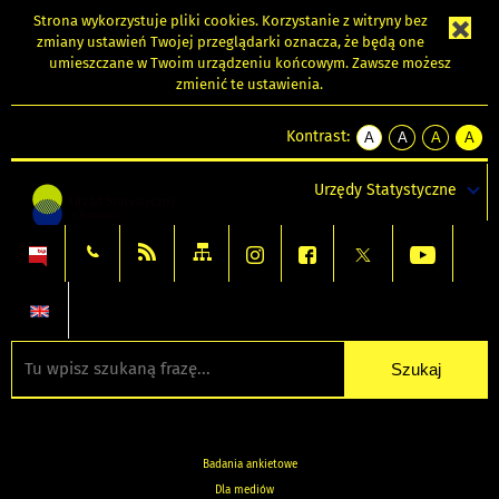
Strona wykorzystuje
pliki cookies
. Korzystanie z witryny bez
zmiany ustawień Twojej przeglądarki oznacza, że będą one
umieszczane w Twoim urządzeniu końcowym. Zawsze możesz
zmienić te ustawienia.
Kontrast:
A
A
A
A
kontrast
kontrast
kontrast
kontra
domyślny
biały
żółty
czarny
Urzędy Statystyczne
tekst
tekst
tekst
na
na
na
czarnym
czarnym
żółtym
Badania ankietowe
Dla mediów