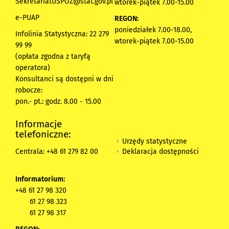
SekretariatUSPOZ@stat.gov.pl
wtorek-piątek 7.00-15.00
e-PUAP
REGON:
poniedziałek 7.00-18.00,
Infolinia Statystyczna: 22 279
wtorek-piątek 7.00-15.00
99 99
(opłata zgodna z taryfą
operatora)
Konsultanci są dostępni w dni
robocze:
pon.- pt.: godz. 8.00 - 15.00
Informacje
telefoniczne:
Urzędy statystyczne
Deklaracja dostępności
Centrala: +48 61 279 82 00
Informatorium:
+48 61 27 98 320
61 27 98 323
61 27 98 317