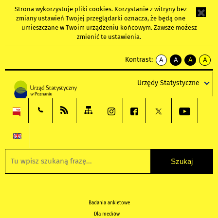
Strona wykorzystuje
pliki cookies
. Korzystanie z witryny bez
zmiany ustawień Twojej przeglądarki oznacza, że będą one
umieszczane w Twoim urządzeniu końcowym. Zawsze możesz
zmienić te ustawienia.
Kontrast:
A
A
A
A
kontrast
kontrast
kontrast
kontra
domyślny
biały
żółty
czarny
Urzędy Statystyczne
tekst
tekst
tekst
na
na
na
czarnym
czarnym
żółtym
Badania ankietowe
Dla mediów