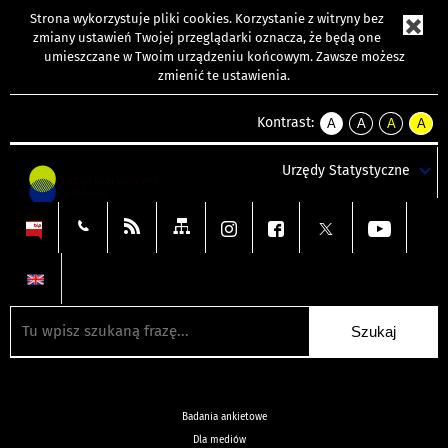
Strona wykorzystuje
pliki cookies
. Korzystanie z witryny bez
zmiany ustawień Twojej przeglądarki oznacza, że będą one
umieszczane w Twoim urządzeniu końcowym. Zawsze możesz
zmienić te ustawienia.
Kontrast:
A
A
A
A
kontrast
kontrast
kontrast
kontra
domyślny
biały
żółty
czarny
Urzędy Statystyczne
tekst
tekst
tekst
na
na
na
czarnym
czarnym
żółtym
Badania ankietowe
Dla mediów