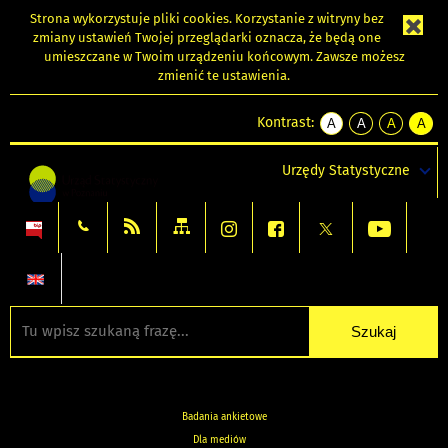
Strona wykorzystuje
pliki cookies
. Korzystanie z witryny bez
zmiany ustawień Twojej przeglądarki oznacza, że będą one
umieszczane w Twoim urządzeniu końcowym. Zawsze możesz
zmienić te ustawienia.
Kontrast:
A
A
A
A
kontrast
kontrast
kontrast
kontra
domyślny
biały
żółty
czarny
Urzędy Statystyczne
tekst
tekst
tekst
na
na
na
czarnym
czarnym
żółtym
Badania ankietowe
Dla mediów