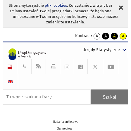
Strona wykorzystuje
pliki cookies
. Korzystanie z witryny bez
zmiany ustawień Twojej przeglądarki oznacza, że będą one
umieszczane w Twoim urządzeniu końcowym. Zawsze możesz
zmienić te ustawienia.
Kontrast:
A
A
A
A
kontrast
kontrast
kontrast
kontra
domyślny
biały
żółty
czarny
Urzędy Statystyczne
tekst
tekst
tekst
na
na
na
czarnym
czarnym
żółtym
Badania ankietowe
Dla mediów