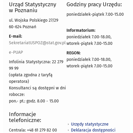
Urząd Statystyczny
Godziny pracy Urzędu:
w Poznaniu
poniedziałek-piątek 7.00-15.00
ul. Wojska Polskiego 27/29
60-624 Poznań
Informatorium:
E-mail:
poniedziałek 7.00-18.00,
SekretariatUSPOZ@stat.gov.pl
wtorek-piątek 7.00-15.00
e-PUAP
REGON:
poniedziałek 7.00-18.00,
Infolinia Statystyczna: 22 279
wtorek-piątek 7.00-15.00
99 99
(opłata zgodna z taryfą
operatora)
Konsultanci są dostępni w dni
robocze:
pon.- pt.: godz. 8.00 - 15.00
Informacje
telefoniczne:
Urzędy statystyczne
Deklaracja dostępności
Centrala: +48 61 279 82 00