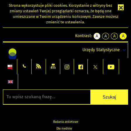
Strona wykorzystuje
pliki cookies
. Korzystanie z witryny bez
zmiany ustawień Twojej przeglądarki oznacza, że będą one
umieszczane w Twoim urządzeniu końcowym. Zawsze możesz
zmienić te ustawienia.
Kontrast:
A
A
A
A
kontrast
kontrast
kontrast
kontra
domyślny
biały
żółty
czarny
Urzędy Statystyczne
tekst
tekst
tekst
na
na
na
czarnym
czarnym
żółtym
Badania ankietowe
Dla mediów