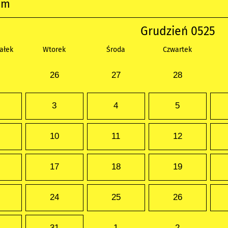
um
Grudzień 0525
ałek
Wtorek
Środa
Czwartek
26
27
28
3
4
5
10
11
12
17
18
19
24
25
26
31
1
2