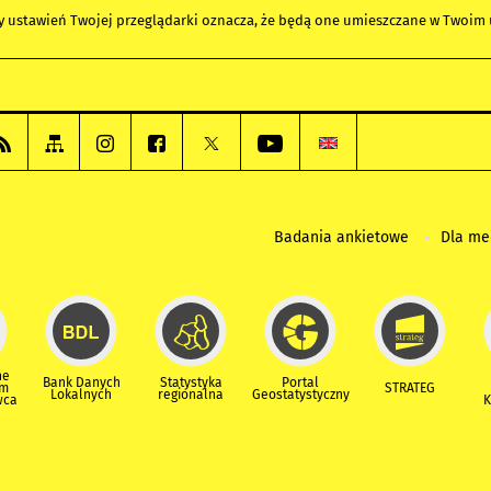
any ustawień Twojej przeglądarki oznacza, że będą one umieszczane w Twoi
Badania ankietowe
Dla m
ne
Bank Danych
Statystyka
Portal
um
STRATEG
Lokalnych
regionalna
Geostatystyczny
wca
K