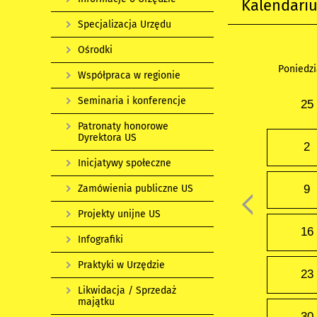
Kalendari
Specjalizacja Urzędu
Ośrodki
Poniedzi
Współpraca w regionie
Seminaria i konferencje
25
Patronaty honorowe
Dyrektora US
2
Inicjatywy społeczne
Zamówienia publiczne US
9
Projekty unijne US
16
Infografiki
Praktyki w Urzędzie
23
Likwidacja / Sprzedaż
majątku
30