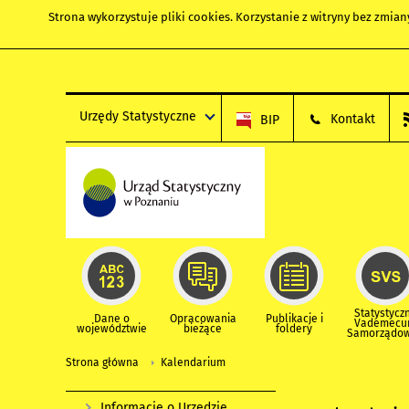
Strona wykorzystuje
pliki cookies
. Korzystanie z witryny bez zmi
Urzędy Statystyczne
Kontakt
BIP
Statystycz
Dane o
Opracowania
Publikacje i
Vademec
województwie
bieżące
foldery
Samorządo
Strona główna
Kalendarium
Informacje o Urzędzie