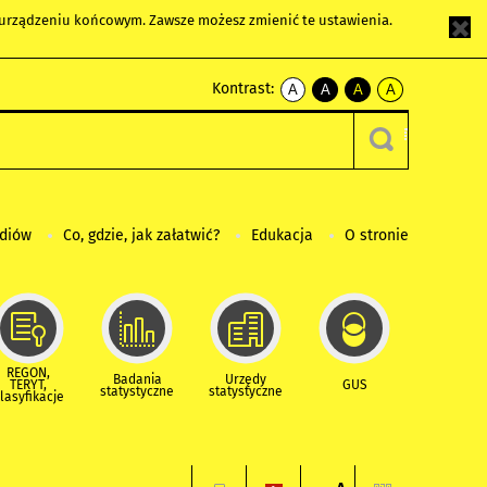
m urządzeniu końcowym. Zawsze możesz zmienić te ustawienia.
Kontrast:
A
A
A
A
kontrast
kontrast
kontrast
kontrast
domyślny
biały
żółty
czarny
tekst
tekst
tekst
na
na
na
czarnym
czarnym
żółtym
ediów
Co, gdzie, jak załatwić?
Edukacja
O stronie
REGON,
Badania
Urzędy
TERYT,
GUS
statystyczne
statystyczne
lasyfikacje