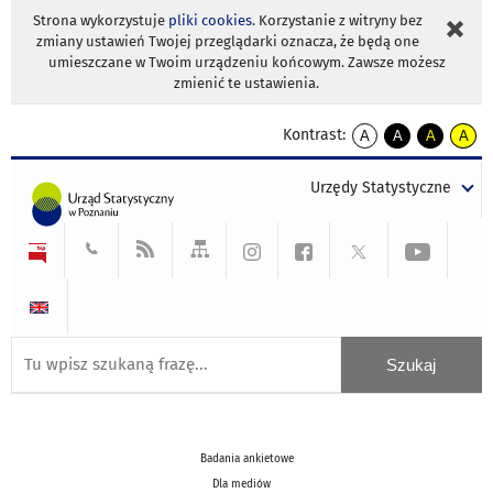
Strona wykorzystuje
pliki cookies
. Korzystanie z witryny bez
zmiany ustawień Twojej przeglądarki oznacza, że będą one
umieszczane w Twoim urządzeniu końcowym. Zawsze możesz
zmienić te ustawienia.
Kontrast:
A
A
A
A
kontrast
kontrast
kontrast
kontra
domyślny
biały
żółty
czarny
Urzędy Statystyczne
tekst
tekst
tekst
na
na
na
czarnym
czarnym
żółtym
Badania ankietowe
Dla mediów