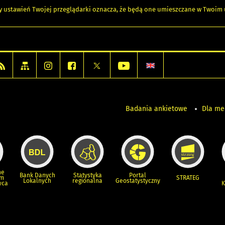
any ustawień Twojej przeglądarki oznacza, że będą one umieszczane w Twoi
Badania ankietowe
Dla m
ne
Bank Danych
Statystyka
Portal
um
STRATEG
Lokalnych
regionalna
Geostatystyczny
wca
K