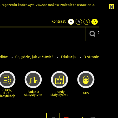
m urządzeniu końcowym. Zawsze możesz zmienić te ustawienia.
Kontrast:
A
A
A
A
kontrast
kontrast
kontrast
kontrast
domyślny
biały
żółty
czarny
tekst
tekst
tekst
na
na
na
czarnym
czarnym
żółtym
ediów
Co, gdzie, jak załatwić?
Edukacja
O stronie
REGON,
Badania
Urzędy
TERYT,
GUS
statystyczne
statystyczne
lasyfikacje