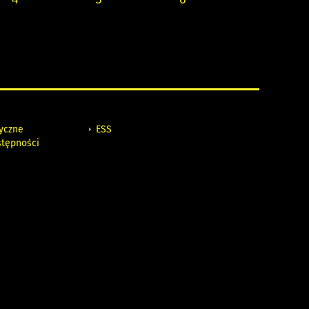
tyczne
ESS
stępności