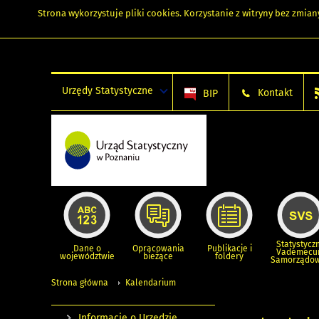
Strona wykorzystuje
pliki cookies
. Korzystanie z witryny bez zmi
Urzędy Statystyczne
Kontakt
BIP
Statystycz
Dane o
Opracowania
Publikacje i
Vademec
województwie
bieżące
foldery
Samorządo
Strona główna
Kalendarium
Informacje o Urzędzie