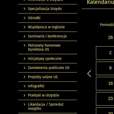
Kalendari
Specjalizacja Urzędu
Ośrodki
Poniedzi
Współpraca w regionie
Seminaria i konferencje
26
Patronaty honorowe
Dyrektora US
2
Inicjatywy społeczne
Zamówienia publiczne US
9
Projekty unijne US
16
Infografiki
Praktyki w Urzędzie
23
Likwidacja / Sprzedaż
majątku
30