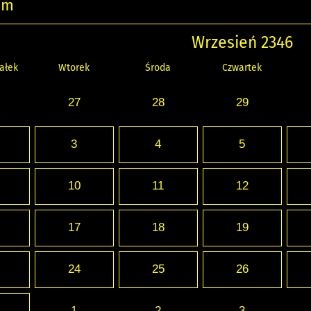
um
Wrzesień 2346
ałek
Wtorek
Środa
Czwartek
27
28
29
3
4
5
10
11
12
17
18
19
24
25
26
1
2
3