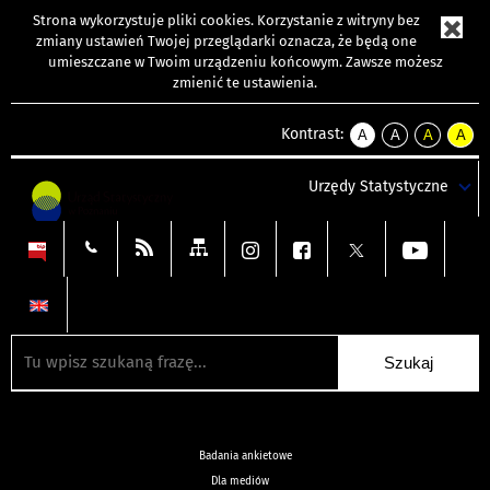
Strona wykorzystuje
pliki cookies
. Korzystanie z witryny bez
zmiany ustawień Twojej przeglądarki oznacza, że będą one
umieszczane w Twoim urządzeniu końcowym. Zawsze możesz
zmienić te ustawienia.
Kontrast:
A
A
A
A
kontrast
kontrast
kontrast
kontra
domyślny
biały
żółty
czarny
Urzędy Statystyczne
tekst
tekst
tekst
na
na
na
czarnym
czarnym
żółtym
Badania ankietowe
Dla mediów