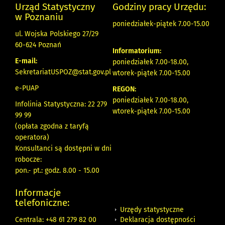
Urząd Statystyczny
Godziny pracy Urzędu:
w Poznaniu
poniedziałek-piątek 7.00-15.00
ul. Wojska Polskiego 27/29
60-624 Poznań
Informatorium:
E-mail:
poniedziałek 7.00-18.00,
SekretariatUSPOZ@stat.gov.pl
wtorek-piątek 7.00-15.00
e-PUAP
REGON:
poniedziałek 7.00-18.00,
Infolinia Statystyczna: 22 279
wtorek-piątek 7.00-15.00
99 99
(opłata zgodna z taryfą
operatora)
Konsultanci są dostępni w dni
robocze:
pon.- pt.: godz. 8.00 - 15.00
Informacje
telefoniczne:
Urzędy statystyczne
Deklaracja dostępności
Centrala: +48 61 279 82 00