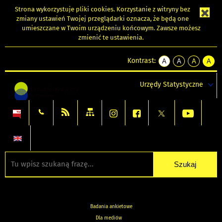
Strona wykorzystuje
pliki cookies
. Korzystanie z witryny bez
zmiany ustawień Twojej przeglądarki oznacza, że będą one
umieszczane w Twoim urządzeniu końcowym. Zawsze możesz
zmienić te ustawienia.
Kontrast:
A
A
A
A
kontrast
kontrast
kontrast
kontra
domyślny
biały
żółty
czarny
Urzędy Statystyczne
tekst
tekst
tekst
na
na
na
czarnym
czarnym
żółtym
Badania ankietowe
Dla mediów