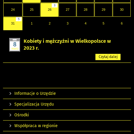
3
24
25
26
27
28
29
30
5
31
1
2
3
4
5
6
Kobiety i mężczyźni w Wielkopolsce w
8
2023 r.
marz
Czytaj dalej
Informacje o Urzędzie
Specjalizacja Urzędu
Ośrodki
Współpraca w regionie