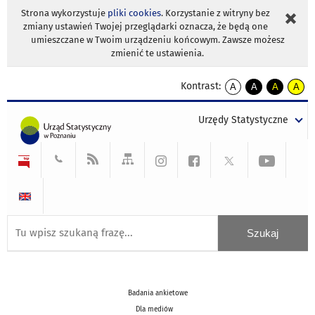
Strona wykorzystuje
pliki cookies
. Korzystanie z witryny bez
zmiany ustawień Twojej przeglądarki oznacza, że będą one
umieszczane w Twoim urządzeniu końcowym. Zawsze możesz
zmienić te ustawienia.
Kontrast:
A
A
A
A
kontrast
kontrast
kontrast
kontra
domyślny
biały
żółty
czarny
Urzędy Statystyczne
tekst
tekst
tekst
na
na
na
czarnym
czarnym
żółtym
Badania ankietowe
Dla mediów