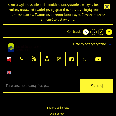
Strona wykorzystuje
pliki cookies
. Korzystanie z witryny bez
zmiany ustawień Twojej przeglądarki oznacza, że będą one
umieszczane w Twoim urządzeniu końcowym. Zawsze możesz
zmienić te ustawienia.
Kontrast:
A
A
A
A
kontrast
kontrast
kontrast
kontra
domyślny
biały
żółty
czarny
Urzędy Statystyczne
tekst
tekst
tekst
na
na
na
czarnym
czarnym
żółtym
Badania ankietowe
Dla mediów