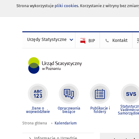
Strona wykorzystuje
pliki cookies
. Korzystanie z witryny bez zmi
Urzędy Statystyczne
Kontakt
BIP
Statystycz
Dane o
Opracowania
Publikacje i
Vademec
województwie
bieżące
foldery
Samorządo
Strona główna
Kalendarium
Informacje o Urzędzie