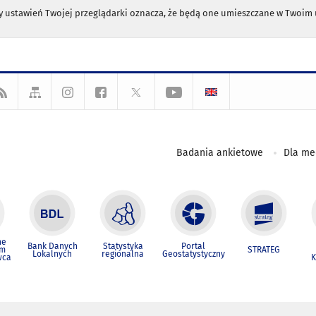
any ustawień Twojej przeglądarki oznacza, że będą one umieszczane w Twoi
Badania ankietowe
Dla m
ne
Bank Danych
Statystyka
Portal
um
STRATEG
Lokalnych
regionalna
Geostatystyczny
wca
K