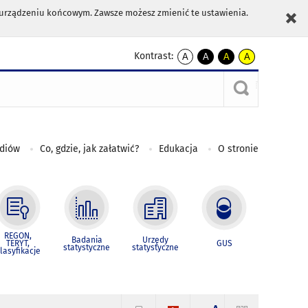
m urządzeniu końcowym. Zawsze możesz zmienić te ustawienia.
Kontrast:
A
A
A
A
kontrast
kontrast
kontrast
kontrast
domyślny
biały
żółty
czarny
tekst
tekst
tekst
na
na
na
czarnym
czarnym
żółtym
ediów
Co, gdzie, jak załatwić?
Edukacja
O stronie
REGON,
Badania
Urzędy
TERYT,
GUS
statystyczne
statystyczne
lasyfikacje