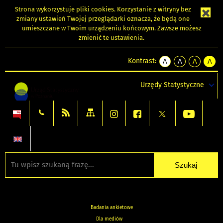
Strona wykorzystuje
pliki cookies
. Korzystanie z witryny bez
zmiany ustawień Twojej przeglądarki oznacza, że będą one
umieszczane w Twoim urządzeniu końcowym. Zawsze możesz
zmienić te ustawienia.
Kontrast:
A
A
A
A
kontrast
kontrast
kontrast
kontra
domyślny
biały
żółty
czarny
Urzędy Statystyczne
tekst
tekst
tekst
na
na
na
czarnym
czarnym
żółtym
Badania ankietowe
Dla mediów