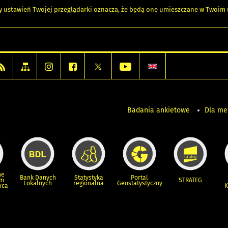
any ustawień Twojej przeglądarki oznacza, że będą one umieszczane w Twoi
Badania ankietowe
Dla m
ne
Bank Danych
Statystyka
Portal
um
STRATEG
Lokalnych
regionalna
Geostatystyczny
wca
K