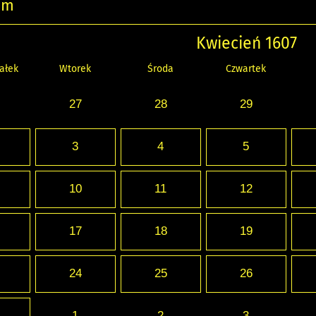
um
Kwiecień 1607
ałek
Wtorek
Środa
Czwartek
27
28
29
3
4
5
10
11
12
17
18
19
24
25
26
1
2
3