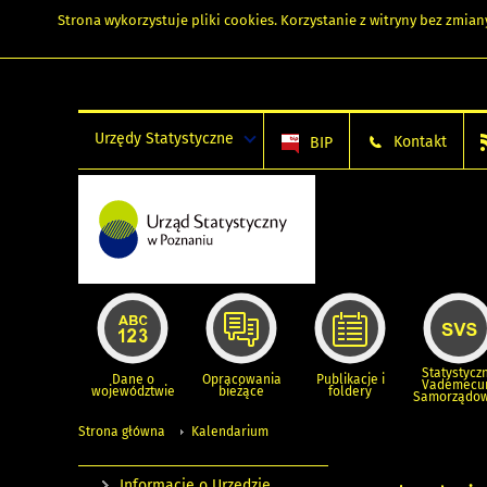
Strona wykorzystuje
pliki cookies
. Korzystanie z witryny bez zmi
Urzędy Statystyczne
Kontakt
BIP
Statystycz
Dane o
Opracowania
Publikacje i
Vademec
województwie
bieżące
foldery
Samorządo
Strona główna
Kalendarium
Informacje o Urzędzie