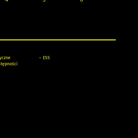
tyczne
ESS
stępności