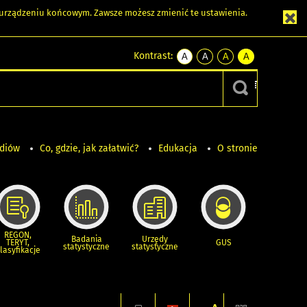
m urządzeniu końcowym. Zawsze możesz zmienić te ustawienia.
Kontrast:
A
A
A
A
kontrast
kontrast
kontrast
kontrast
domyślny
biały
żółty
czarny
tekst
tekst
tekst
na
na
na
czarnym
czarnym
żółtym
ediów
Co, gdzie, jak załatwić?
Edukacja
O stronie
REGON,
Badania
Urzędy
TERYT,
GUS
statystyczne
statystyczne
lasyfikacje