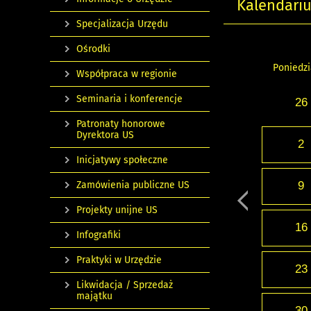
Kalendari
Specjalizacja Urzędu
Ośrodki
Poniedzi
Współpraca w regionie
Seminaria i konferencje
26
Patronaty honorowe
Dyrektora US
2
Inicjatywy społeczne
Zamówienia publiczne US
9
Projekty unijne US
16
Infografiki
Praktyki w Urzędzie
23
Likwidacja / Sprzedaż
majątku
30