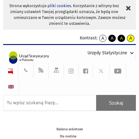
Strona wykorzystuje
pliki cookies
. Korzystanie z witryny bez
zmiany ustawień Twojej przeglądarki oznacza, że będą one
umieszczane w Twoim urządzeniu końcowym. Zawsze możesz
zmienić te ustawienia.
Kontrast:
A
A
A
A
kontrast
kontrast
kontrast
kontra
domyślny
biały
żółty
czarny
Urzędy Statystyczne
tekst
tekst
tekst
na
na
na
czarnym
czarnym
żółtym
Badania ankietowe
Dla mediów