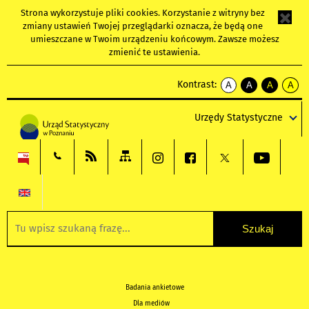
Strona wykorzystuje
pliki cookies
. Korzystanie z witryny bez
zmiany ustawień Twojej przeglądarki oznacza, że będą one
umieszczane w Twoim urządzeniu końcowym. Zawsze możesz
zmienić te ustawienia.
Kontrast:
A
A
A
A
kontrast
kontrast
kontrast
kontra
domyślny
biały
żółty
czarny
Urzędy Statystyczne
tekst
tekst
tekst
na
na
na
czarnym
czarnym
żółtym
Badania ankietowe
Dla mediów