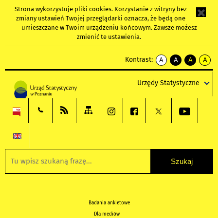
Strona wykorzystuje
pliki cookies
. Korzystanie z witryny bez
zmiany ustawień Twojej przeglądarki oznacza, że będą one
umieszczane w Twoim urządzeniu końcowym. Zawsze możesz
zmienić te ustawienia.
Kontrast:
A
A
A
A
kontrast
kontrast
kontrast
kontra
domyślny
biały
żółty
czarny
Urzędy Statystyczne
tekst
tekst
tekst
na
na
na
czarnym
czarnym
żółtym
Badania ankietowe
Dla mediów