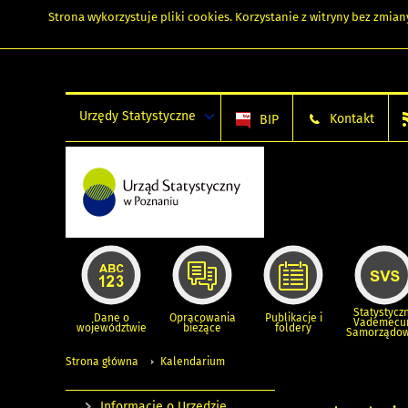
Strona wykorzystuje
pliki cookies
. Korzystanie z witryny bez zmi
Urzędy Statystyczne
Kontakt
BIP
Statystycz
Dane o
Opracowania
Publikacje i
Vademec
województwie
bieżące
foldery
Samorządo
Strona główna
Kalendarium
Informacje o Urzędzie