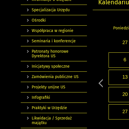
Kalendari
Specjalizacja Urzędu
Ośrodki
Poniedzi
Współpraca w regionie
Seminaria i konferencje
27
Patronaty honorowe
Dyrektora US
6
Inicjatywy społeczne
Zamówienia publiczne US
13
Projekty unijne US
20
Infografiki
Praktyki w Urzędzie
27
Likwidacja / Sprzedaż
majątku