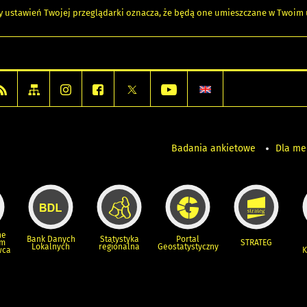
any ustawień Twojej przeglądarki oznacza, że będą one umieszczane w Twoi
Badania ankietowe
Dla m
ne
Bank Danych
Statystyka
Portal
um
STRATEG
Lokalnych
regionalna
Geostatystyczny
wca
K