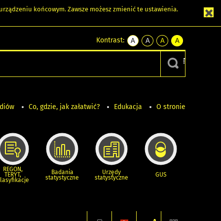
m urządzeniu końcowym. Zawsze możesz zmienić te ustawienia.
Kontrast:
A
A
A
A
kontrast
kontrast
kontrast
kontrast
domyślny
biały
żółty
czarny
tekst
tekst
tekst
na
na
na
czarnym
czarnym
żółtym
ediów
Co, gdzie, jak załatwić?
Edukacja
O stronie
REGON,
Badania
Urzędy
TERYT,
GUS
statystyczne
statystyczne
lasyfikacje