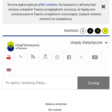
Strona wykorzystuje
pliki cookies
. Korzystanie z witryny bez
zmiany ustawień Twojej przeglądarki oznacza, że będą one
umieszczane w Twoim urządzeniu końcowym. Zawsze możesz
zmienić te ustawienia.
Kontrast:
A
A
A
A
kontrast
kontrast
kontrast
kontra
domyślny
biały
żółty
czarny
Urzędy Statystyczne
tekst
tekst
tekst
na
na
na
czarnym
czarnym
żółtym
Badania ankietowe
Dla mediów