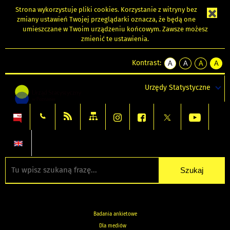
Strona wykorzystuje
pliki cookies
. Korzystanie z witryny bez
zmiany ustawień Twojej przeglądarki oznacza, że będą one
umieszczane w Twoim urządzeniu końcowym. Zawsze możesz
zmienić te ustawienia.
Kontrast:
A
A
A
A
kontrast
kontrast
kontrast
kontra
domyślny
biały
żółty
czarny
Urzędy Statystyczne
tekst
tekst
tekst
na
na
na
czarnym
czarnym
żółtym
Badania ankietowe
Dla mediów