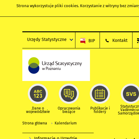
Strona wykorzystuje
pliki cookies
. Korzystanie z witryny bez zmi
Urzędy Statystyczne
Kontakt
BIP
Statystycz
Dane o
Opracowania
Publikacje i
Vademec
województwie
bieżące
foldery
Samorządo
Strona główna
Kalendarium
Informacje o Urzędzie