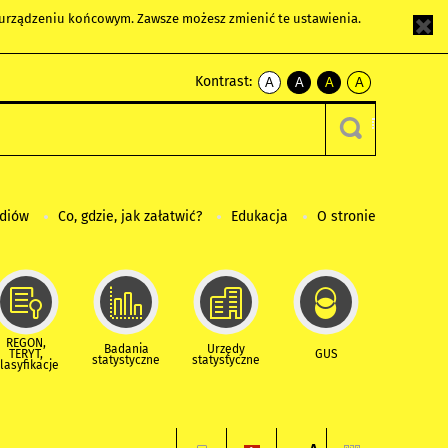
m urządzeniu końcowym. Zawsze możesz zmienić te ustawienia.
Kontrast:
A
A
A
A
kontrast
kontrast
kontrast
kontrast
domyślny
biały
żółty
czarny
tekst
tekst
tekst
na
na
na
czarnym
czarnym
żółtym
ediów
Co, gdzie, jak załatwić?
Edukacja
O stronie
REGON,
Badania
Urzędy
TERYT,
GUS
statystyczne
statystyczne
lasyfikacje