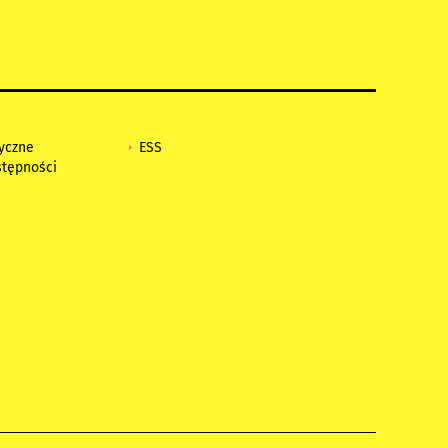
tyczne
ESS
stępności