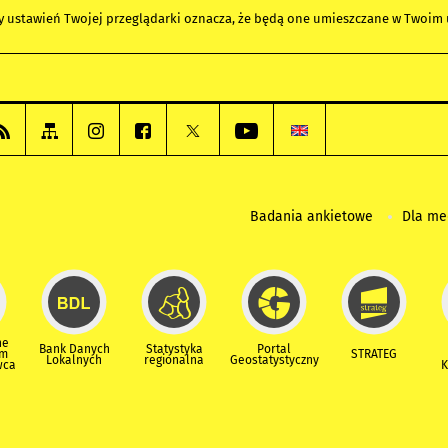
any ustawień Twojej przeglądarki oznacza, że będą one umieszczane w Twoi
Badania ankietowe
Dla m
ne
Bank Danych
Statystyka
Portal
um
STRATEG
Lokalnych
regionalna
Geostatystyczny
wca
K