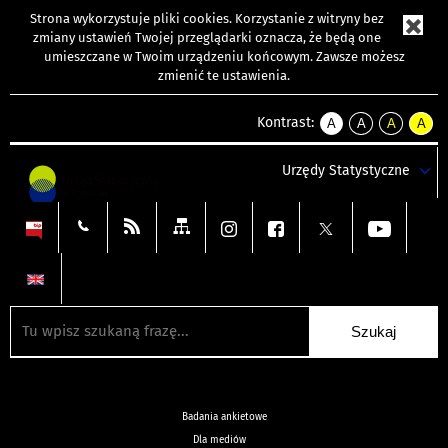
Strona wykorzystuje
pliki cookies
. Korzystanie z witryny bez
zmiany ustawień Twojej przeglądarki oznacza, że będą one
umieszczane w Twoim urządzeniu końcowym. Zawsze możesz
zmienić te ustawienia.
Kontrast:
A
A
A
A
kontrast
kontrast
kontrast
kontra
domyślny
biały
żółty
czarny
Urzędy Statystyczne
tekst
tekst
tekst
na
na
na
czarnym
czarnym
żółtym
Badania ankietowe
Dla mediów