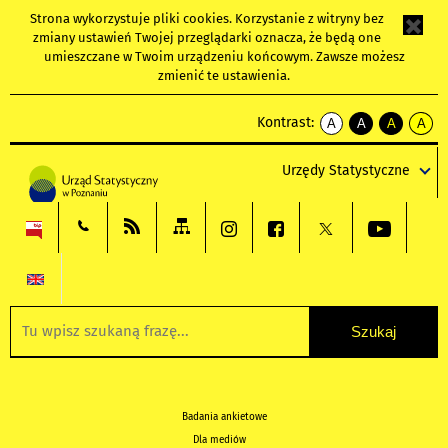
Strona wykorzystuje
pliki cookies
. Korzystanie z witryny bez
zmiany ustawień Twojej przeglądarki oznacza, że będą one
umieszczane w Twoim urządzeniu końcowym. Zawsze możesz
zmienić te ustawienia.
Kontrast:
A
A
A
A
kontrast
kontrast
kontrast
kontra
domyślny
biały
żółty
czarny
Urzędy Statystyczne
tekst
tekst
tekst
na
na
na
czarnym
czarnym
żółtym
Badania ankietowe
Dla mediów