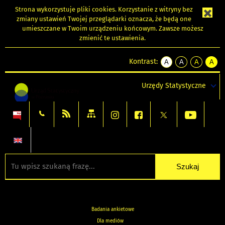
Strona wykorzystuje
pliki cookies
. Korzystanie z witryny bez
zmiany ustawień Twojej przeglądarki oznacza, że będą one
umieszczane w Twoim urządzeniu końcowym. Zawsze możesz
zmienić te ustawienia.
Kontrast:
A
A
A
A
kontrast
kontrast
kontrast
kontra
domyślny
biały
żółty
czarny
Urzędy Statystyczne
tekst
tekst
tekst
na
na
na
czarnym
czarnym
żółtym
Badania ankietowe
Dla mediów