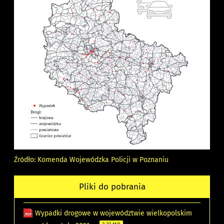
Źródło: Komenda Wojewódzka Policji w Poznaniu
Pliki do pobrania
Wypadki drogowe w województwie wielkopolskim