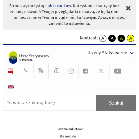
Strona wykorzystuje
pliki cookies
. Korzystanie z witryny bez
zmiany ustawień Twojej przeglądarki oznacza, że będą one
umieszczane w Twoim urządzeniu końcowym. Zawsze możesz
zmienić te ustawienia.
Kontrast:
A
A
A
A
kontrast
kontrast
kontrast
kontra
domyślny
biały
żółty
czarny
Urzędy Statystyczne
tekst
tekst
tekst
na
na
na
czarnym
czarnym
żółtym
Badania ankietowe
Dla mediów