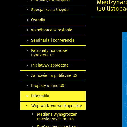
Międzynar
(20 listopa
Specjalizacja Urzędu
Ośrodki
Współpraca w regionie
Seminaria i konferencje
Patronaty honorowe
Dyrektora US
Inicjatywy społeczne
Zamówienia publiczne US
Projekty unijne US
Infografiki
Województwo wielkopolskie
Mediana wynagrodzeń
miesięcznych brutto
Porównanie: miasto na