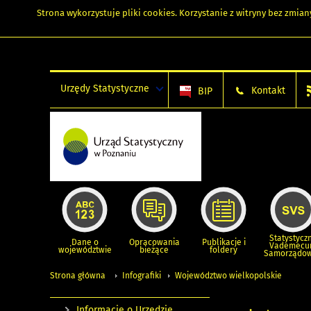
Strona wykorzystuje
pliki cookies
. Korzystanie z witryny bez zmi
Urzędy Statystyczne
Kontakt
BIP
Statystycz
Dane o
Opracowania
Publikacje i
Vademec
województwie
bieżące
foldery
Samorządo
Strona główna
Infografiki
Województwo wielkopolskie
Informacje o Urzędzie