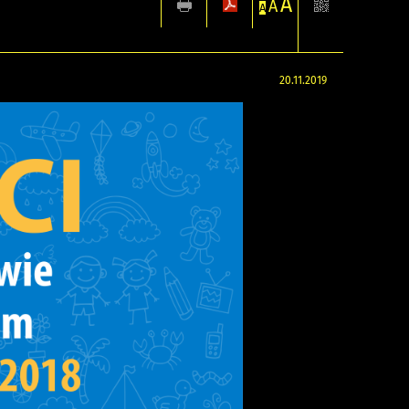
A
A
A
20.11.2019