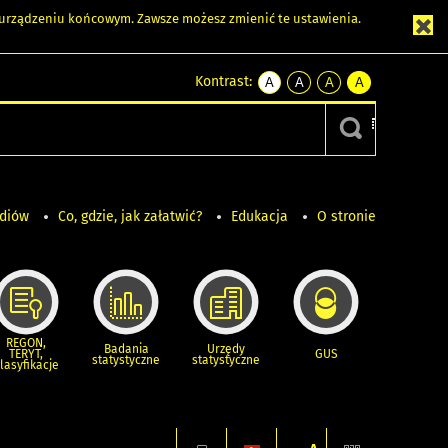
m urządzeniu końcowym. Zawsze możesz zmienić te ustawienia.
Kontrast:
A
A
A
A
kontrast
kontrast
kontrast
kontrast
domyślny
biały
żółty
czarny
tekst
tekst
tekst
na
na
na
czarnym
czarnym
żółtym
ediów
Co, gdzie, jak załatwić?
Edukacja
O stronie
REGON,
Badania
Urzędy
TERYT,
GUS
statystyczne
statystyczne
lasyfikacje