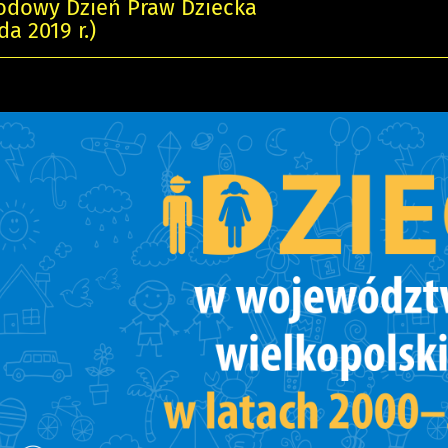
odowy Dzień Praw Dziecka
da 2019 r.)