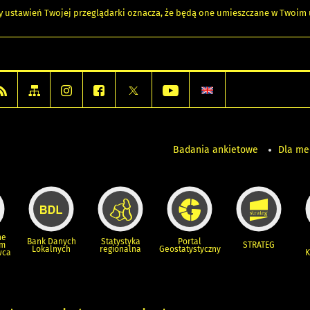
any ustawień Twojej przeglądarki oznacza, że będą one umieszczane w Twoi
Badania ankietowe
Dla m
ne
Bank Danych
Statystyka
Portal
um
STRATEG
Lokalnych
regionalna
Geostatystyczny
wca
K