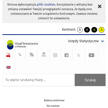
Strona wykorzystuje
pliki cookies
. Korzystanie z witryny bez
zmiany ustawień Twojej przeglądarki oznacza, że będą one
umieszczane w Twoim urządzeniu końcowym. Zawsze możesz
zmienić te ustawienia.
Kontrast:
A
A
A
A
kontrast
kontrast
kontrast
kontra
domyślny
biały
żółty
czarny
Urzędy Statystyczne
tekst
tekst
tekst
na
na
na
czarnym
czarnym
żółtym
Badania ankietowe
Dla mediów