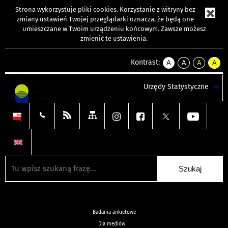
Strona wykorzystuje
pliki cookies
. Korzystanie z witryny bez
zmiany ustawień Twojej przeglądarki oznacza, że będą one
umieszczane w Twoim urządzeniu końcowym. Zawsze możesz
zmienić te ustawienia.
Kontrast:
A
A
A
A
kontrast
kontrast
kontrast
kontra
domyślny
biały
żółty
czarny
Urzędy Statystyczne
tekst
tekst
tekst
na
na
na
czarnym
czarnym
żółtym
Badania ankietowe
Dla mediów